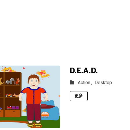
D.E.A.D.
Action ,
Desktop
更多