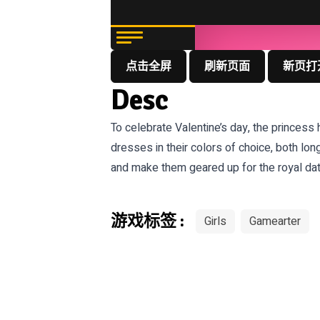
点击全屏
刷新页面
新页打
Desc
To celebrate Valentine’s day, the princess 
dresses in their colors of choice, both long
and make them geared up for the royal dat
游戏标签 :
Girls
Gamearter