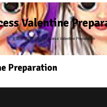
cess Valentine Prepar
主页
/
游戏列表
/
Princess Valentine Preparation
ne Preparation