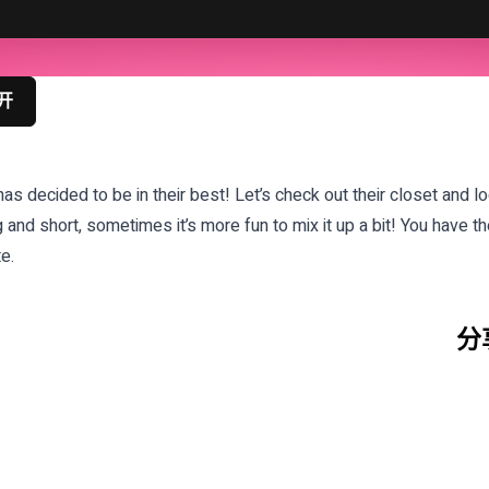
开
has decided to be in their best! Let’s check out their closet and l
 and short, sometimes it’s more fun to mix it up a bit! You have th
e.
分享