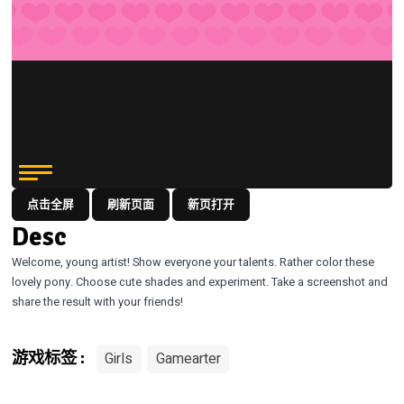
点击全屏
刷新页面
新页打开
Desc
Welcome, young artist! Show everyone your talents. Rather color these
lovely pony. Choose cute shades and experiment. Take a screenshot and
share the result with your friends!
Girls
Gamearter
游戏标签 :